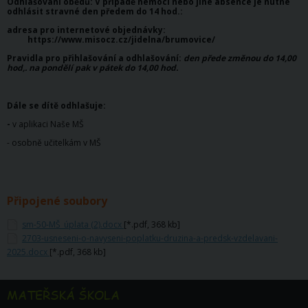
Odhlašování obědů: V případě nemoci nebo jiné absence je nutné
odhlásit stravné den předem do 14
hod.:
adresa pro internetové objednávky:
https://www.misocz.cz/jidelna/brumovice/
Pravidla pro přihlašování a odhlašování:
den přede změnou do 14,00
hod,. na pondělí pak v pátek do 14,00 hod.
Dále se dítě odhlašuje:
-
v aplikaci Naše MŠ
- osobně učitelkám v MŠ
Připojené soubory
sm-50-MŠ_úplata (2).docx
[*.pdf, 368 kb]
2703-usneseni-o-navyseni-poplatku-druzina-a-predsk-vzdelavani-
2025.docx
[*.pdf, 368 kb]
MATEŘSKÁ ŠKOLA