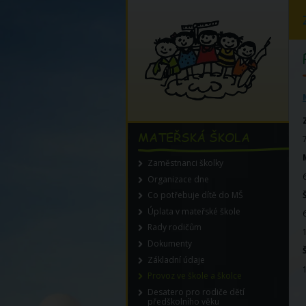
MATEŘSKÁ ŠKOLA
Zaměstnanci školky
Organizace dne
Co potřebuje dítě do MŠ
Úplata v mateřské škole
Rady rodičům
Dokumenty
Základní údaje
Provoz ve škole a školce
Desatero pro rodiče dětí
předškolního věku