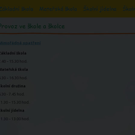
Základní škola
Mateřská škola
Školní jídelna
Školn
Provoz ve škole a školce
Mimořádná opatření
Základní škola
7.40 – 15.30 hod.
Mateřská škola
6.30 – 16.30 hod.
Školní družina
6.30 - 7.45 hod.
11.30 – 15.30 hod.
Školní jídelna
11.30 – 13.00 hod.