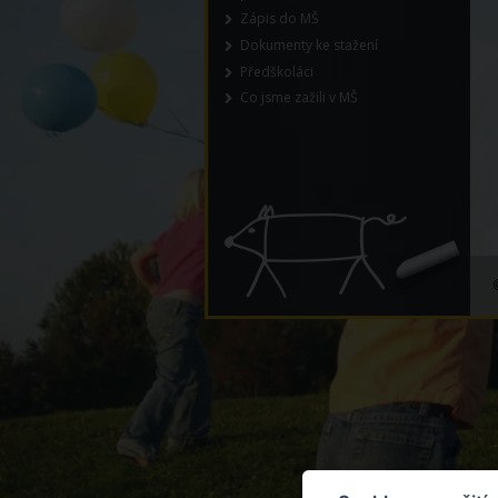
Zápis do MŠ
Dokumenty ke stažení
Předškoláci
Co jsme zažili v MŠ